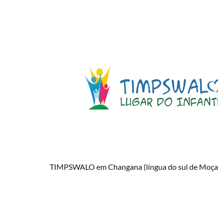
TIMPSWALO em Changana (língua do sul de Moç
quer dizer “aquele que tem amor e graça em seu cor