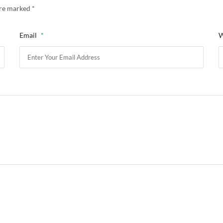
 are marked
*
Email
*
W