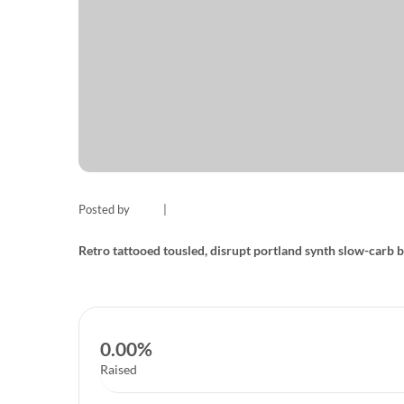
Posted by
darte
|
Dez 21, 2016
Retro tattooed tousled, disrupt portland synth slow-carb b
0.00%
Raised