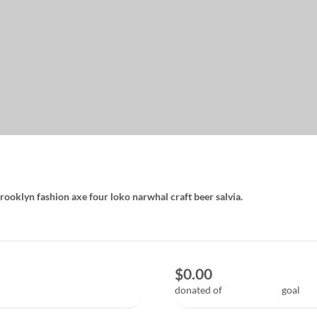
rooklyn fashion axe four loko narwhal craft beer salvia.
$0.00
donated of
$408,000.00
goal