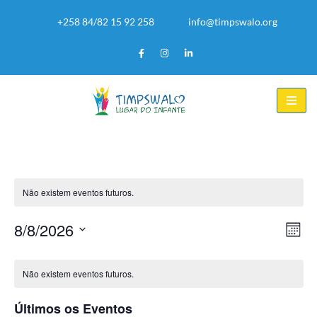
+258 84/82 15 92 258
info@timpswalo.org
Não existem eventos futuros.
8/8/2026
Na
Nav
Mês
Selecione
de
Calendário
de
data
Não existem eventos futuros.
vis
de
vis
Últimos os Eventos
de