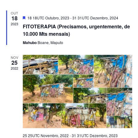
os
Ev
OUT
18
Destaque
18 18UTC Outubro, 2023
-
31 31UTC Dezembro, 2024
Eventos
2023
FITOTERAPIA (Precisamos, urgentemente, de
10.000 Mts mensais)
Mahubo
Boane, Maputo
NOV
25
2022
25 25UTC Novembro, 2022
-
31 31UTC Dezembro, 2023